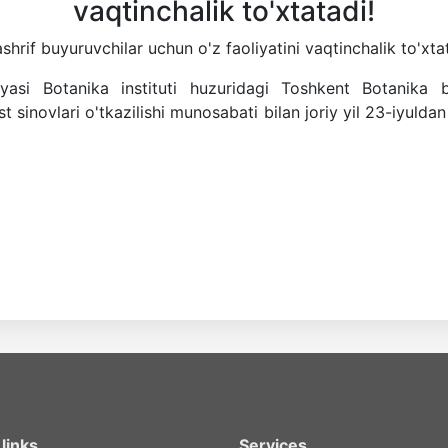
vaqtinchalik to'xtatadi!
rif buyuruvchilar uchun o'z faoliyatini vaqtinchalik to'xta
yasi Botanika instituti huzuridagi Toshkent Botanika 
t sinovlari o'tkazilishi munosabati bilan joriy yil 23-iyulda
links
Services