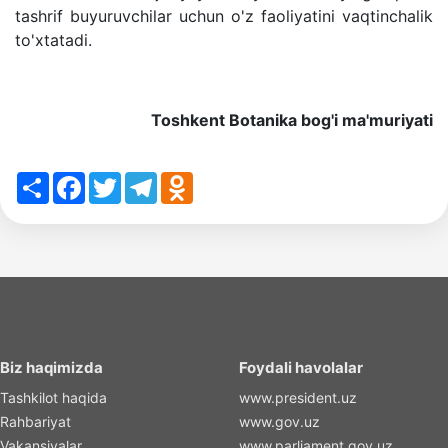
tashrif buyuruvchilar uchun o'z faoliyatini vaqtinchalik
to'xtatadi.
Toshkent Botanika bog'i ma'muriyati
Share
Facebook
Twitter
Telegram
Odnoklassniki
Biz haqimizda
Foydali havolalar
Tashkilot haqida
www.president.uz
Rahbariyat
www.gov.uz
Vakansiyalar
www.parliament.gov.uz