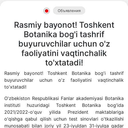
Объявления
Akademiklar
Rasmiy bayonot! Toshkent
Botanika bog'i tashrif
ru
buyuruvchilar uchun o'z
faoliyatini vaqtinchalik
as
to'xtatadi!
dasd
Rasmiy bayonot! Toshkent Botanika bog'i tashrif
buyuruvchilar uchun o'z faoliyatini vaqtinchalik
to'xtatadi!
ETHNOBOTANY
O'zbekiston Respublikasi Fanlar akademiyasi Botanika
instituti huzuridagi Toshkent Botanika bog'ida
2021/2022-o'quv yilida Prezident maktablariga
o'qishga qabul qilish uchun test sinovlari o'tkazilishi
munosabati bilan joriy yil 23-iyuldan 31-iyulga qadar