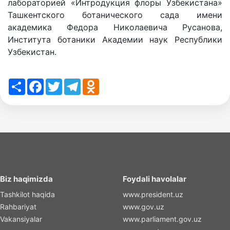
лабораторией «Интродукция флоры Узбекистана»
Ташкентского ботанического сада имени
академика Федора Николаевича Русанова,
Института ботаники Академии наук Республики
Узбекистан.
Share
Facebook
Twitter
Telegram
Odnoklassniki
Biz haqimizda
Foydali havolalar
Tashkilot haqida
www.president.uz
Rahbariyat
www.gov.uz
Vakansiyalar
www.parliament.gov.uz