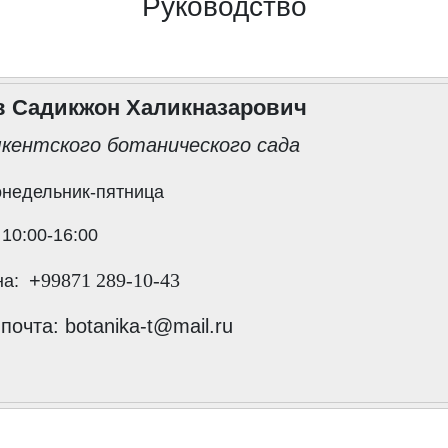
Руководство
в Садикжон Халикназарович
кентского ботанического сада
онедельник-пятница
 10
:00-16:00
+
99871 289-10-43
на:
очта: botanika-t@mail.ru