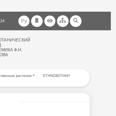
Ру
 24
ОТАНИЧЕСКИЙ
Д
МИКА Ф.Н.
ОВА
ственные растения
ETHNOBOTANY