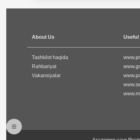
About Us
Useful 
Tashkilot haqida
www.pr
Rahbariyat
www.go
Vakansiyalar
www.pa
www.se
www.my
Академия наук Респ