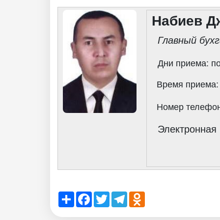
Набиев Д
Главный бух
Дни приема: п
Время приема
Номер телефо
Электронная 
Share
Facebook
Twitter
Telegram
Odnoklassniki