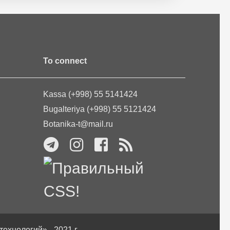
To connect
Kassa (+998) 55 5141424
Bugalteriya (+998) 55 5121424
Botanika-t@mail.ru
хнологий» - 2021 г.