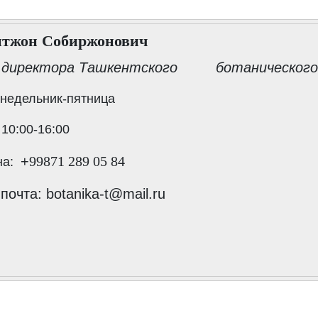
итжон Собиржонович
 директора Ташкентского ботанического
недельник-пятница
 10
:00-16:00
+
99871 289 05 84
на:
очта: botanika-t@mail.ru