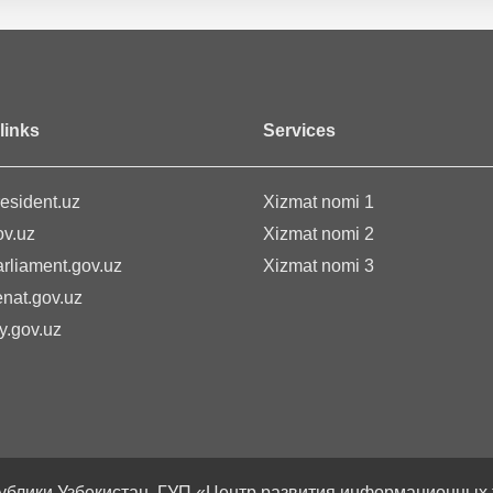
links
Services
esident.uz
Xizmat nomi 1
v.uz
Xizmat nomi 2
rliament.gov.uz
Xizmat nomi 3
nat.gov.uz
.gov.uz
ублики Узбекистан, ГУП «Центр развития информационных те