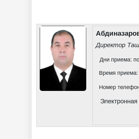
Абдиназаро
Директор Таш
Akademiklar
Дни приема: п
ru
Время приема:
Номер телефо
as
Электронная п
dasd