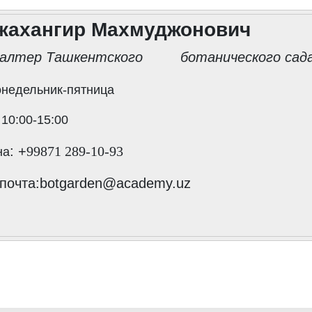
жахангир Махмуджонович
галтер Ташкентского ботанического сад
онедельник-пятница
:
10:00-15:00
: +
99871 289-10-93
на
почта
:botgarden@academy.uz