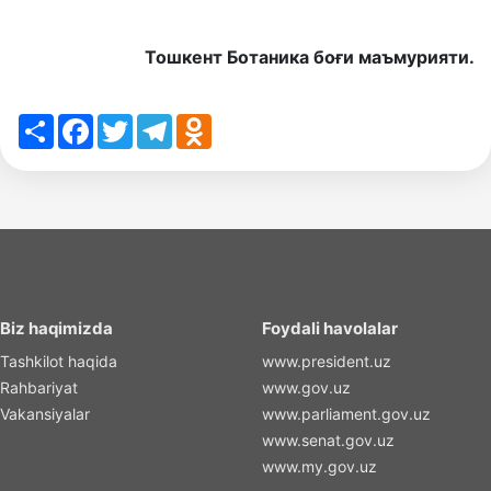
Тошкент Ботаника боғи маъмурияти.
Share
Facebook
Twitter
Telegram
Odnoklassniki
Biz haqimizda
Foydali havolalar
Tashkilot haqida
www.president.uz
Rahbariyat
www.gov.uz
Vakansiyalar
www.parliament.gov.uz
www.senat.gov.uz
www.my.gov.uz