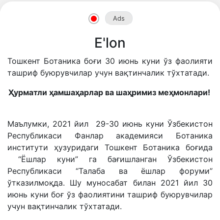
Ads
Akademiklar
E'lon
en
Тошкент Ботаника боғи 30 июнь куни ўз фаолияти
ташриф буюрувчилар учун вақтинчалик тўхтатади.
as
Ҳурматли ҳамшаҳарлар ва шаҳримиз меҳмонлари!
dasdasd
Маълумки, 2021 йил 29-30 июнь куни Ўзбекистон
Республикаси Фанлар академияси Ботаника
институти ҳузуридаги Тошкент Ботаника боғида
“Ёшлар куни” га бағишланган Ўзбекистон
ETHNOBOTANY
Республикаси “Талаба ва ёшлар форуми”
ўтказилмоқда. Шу муносабат билан 2021 йил 30
июнь куни боғ ўз фаолиятини ташриф буюрувчилар
учун вақтинчалик тўхтатади.