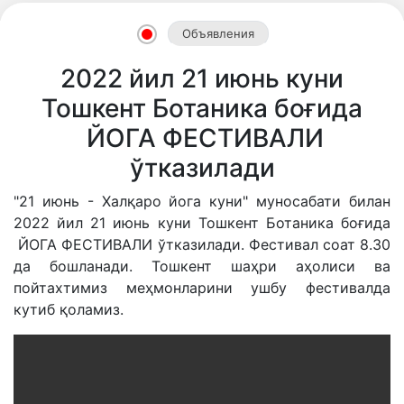
Объявления
Akademiklar
2022 йил 21 июнь куни
Тошкент Ботаника боғида
ru
ЙОГА ФЕСТИВАЛИ
ўтказилади
as
"21 июнь - Халқаро йога куни" муносабати билан
dasd
2022 йил 21 июнь куни Тошкент Ботаника боғида
ЙОГА ФЕСТИВАЛИ ўтказилади. Фестивал соат 8.30
да бошланади. Тошкент шаҳри аҳолиси ва
пойтахтимиз меҳмонларини ушбу фестивалда
ETHNOBOTANY
кутиб қоламиз.