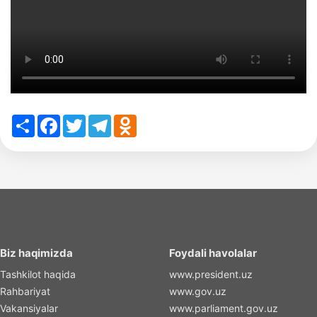
Share
Facebook
Twitter
Telegram
Odnoklassniki
Biz haqimizda
Foydali havolalar
Tashkilot haqida
www.president.uz
Rahbariyat
www.gov.uz
Vakansiyalar
www.parliament.gov.uz